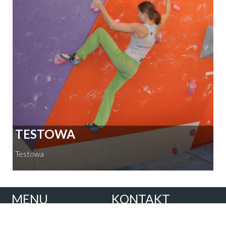
TESTOWA
Testowa
MENU
KONTAKT
Start
Kluczborski Klub
Wspinaczkowy "Zawrat"