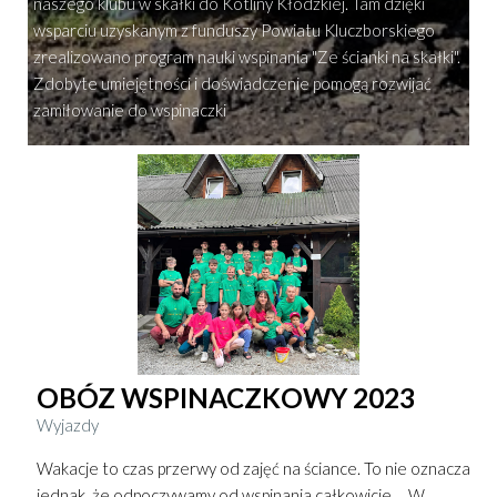
naszego klubu w skałki do Kotliny Kłodzkiej. Tam dzięki
wsparciu uzyskanym z funduszy Powiatu Kluczborskiego
zrealizowano program nauki wspinania "Ze ścianki na skałki".
Zdobyte umiejętności i doświadczenie pomogą rozwijać
zamiłowanie do wspinaczki
OBÓZ WSPINACZKOWY 2023
Wyjazdy
Wakacje to czas przerwy od zajęć na ściance. To nie oznacza
jednak, że odpoczywamy od wspinania całkowicie ... W