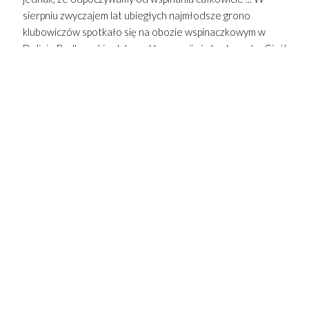
sierpniu zwyczajem lat ubiegłych najmłodsze grono
klubowiczów spotkało się na obozie wspinaczkowym w
Dolinie Będkowskie. Jak zwykle emocji nie brakowało. Ciężko
ująć w słowa to co się tam działo. Mamy nadzieję, że obrazy
lepiej to zilustrują. Zapraszamy do galerii.
Więcej ...
"ZE ŚCIANKI NA SKAŁKI"
Wyjazdy